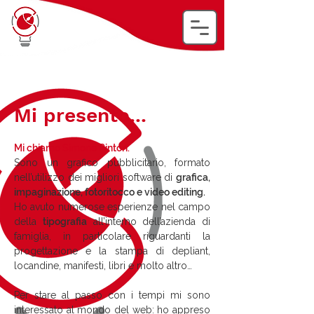
Mi presento...
Mi chiamo Simone Pinton.
Sono un grafico pubblicitario, formato
nell’utilizzo dei migliori software di
grafica,
impaginazione, fotoritocco e video editing.
Ho avuto numerose esperienze nel campo
della
tipografia
all’interno dell’azienda di
famiglia, in particolare riguardanti la
progettazione e la stampa di depliant,
locandine, manifesti, libri e molto altro…
Per stare al passo con i tempi mi sono
interessato al mondo del web: ho appreso