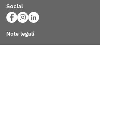
Social
Note legali
Pinton Simone
P.IVA: 04364410243
C.F.: PNTSMN95R28L840N
Via Marc'Antonio Pellegrini 15,
36100 Vicenza, Italia
Privacy Policy
-
Cookie Policy
Credits
Vuoi saperne di più?
Contattami per un preventivo o