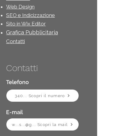
Web De
sign
SEO e Indicizzazione
Sito in W
ix Editor
Grafica Pubbli
citaria
Contatti
Contatti
Telefono
340... Scopri il numero
E-mail
w...s...@g... Scopri la mail