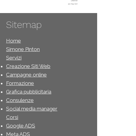
Diletta
12/04/20
Sitemap
Home
Simone Pinton
Servizi
Creazione Siti Web
Campagne online
Formazione
Grafica pubblicitaria
Consulenze
Social media mana
ger
Cor
si
Google A
DS
Meta A
DS